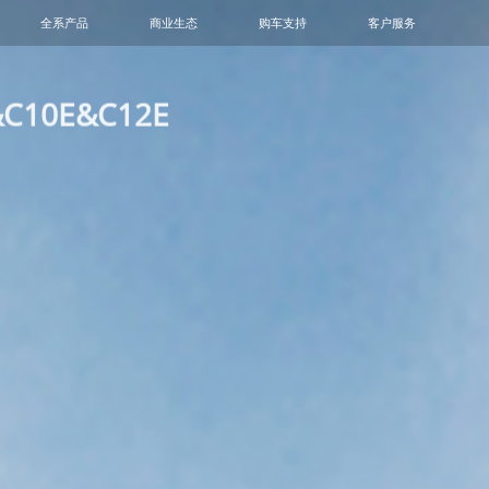
全系产品
商业生态
购车支持
客户服务
轻卡
小微卡
VAN
客车
12E
阳光铭岛
专题活动
1+N模式
金融服务
动力电池回收网点查询