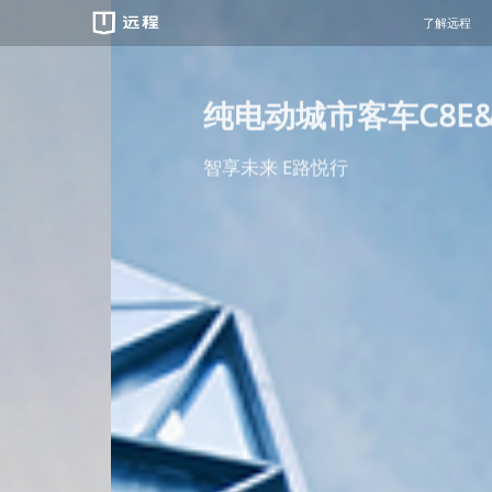
了解远程
重卡
纯电动城市客车C8E&C10E&C
智享未来 E路悦行
遇见远程
绿色慧联
预约试驾
服务品牌
新闻中心
万物友好/
经销商查询
维保资料
智芯科技