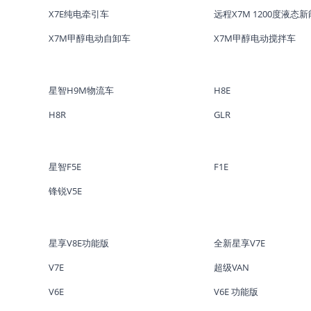
X7E纯电牵引车
远程X7M 1200度液态
X7M甲醇电动自卸车
X7M甲醇电动搅拌车
星智H9M物流车
H8E
H8R
GLR
星智F5E
F1E
锋锐V5E
星享V8E功能版
全新星享V7E
V7E
超级VAN
V6E
V6E 功能版