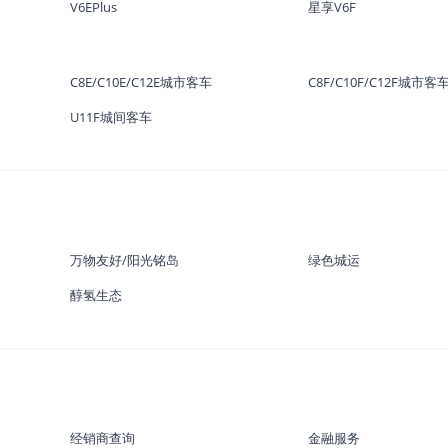
V6EPlus
星享V6F
C8E/C10E/C12E城市客车
C8F/C10F/C12F城市客
U11F城间客车
万物友好/阳光铭岛
绿色城运
醇氢生态
经销商查询
金融服务