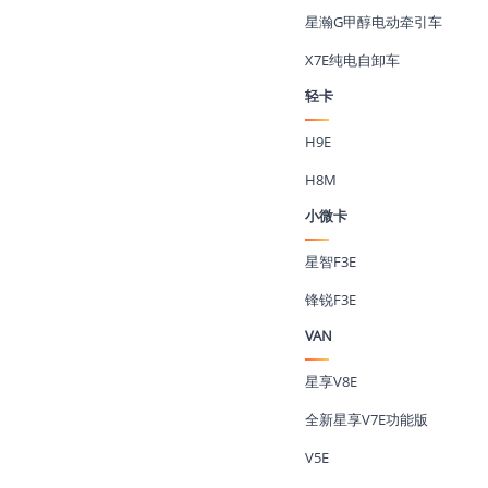
星瀚G甲醇电动牵引车
X7E纯电自卸车
轻卡
H9E
H8M
小微卡
星智F3E
锋锐F3E
VAN
星享V8E
全新星享V7E功能版
V5E