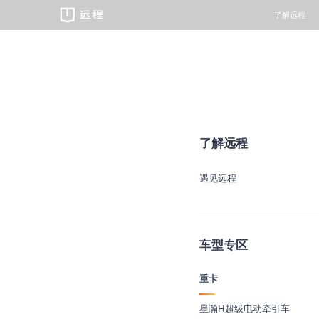
了解远程
重卡
了解远程
遇见远程
绿色慧联
预约试驾
服务品牌
新闻中心
万物友好/
经销商查询
维保资料
遇见远程
车型专区
重卡
智芯科技
星瀚H超级电动牵引车