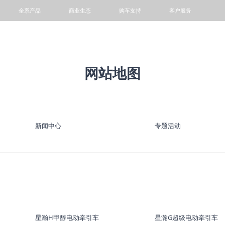
全系产品
商业生态
购车支持
客户服务
轻卡
小微卡
VAN
客车
网站地图
阳光铭岛
专题活动
1+N模式
金融服务
动力电池回收网点查询
新闻中心
专题活动
星瀚H甲醇电动牵引车
星瀚G超级电动牵引车