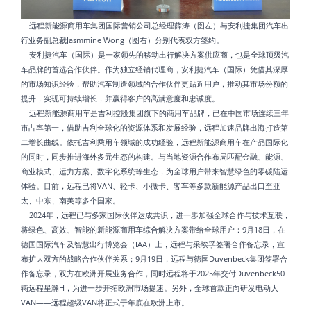
远程新能源商用车集团国际营销公司总经理薛涛（图左）与安利捷集团汽车出
行业务副总裁Jasmmine Wong（图右）分别代表双方签约。
安利捷汽车（国际）是一家领先的移动出行解决方案供应商，也是全球顶级汽
车品牌的首选合作伙伴。作为独立经销代理商，安利捷汽车（国际）凭借其深厚
的市场知识经验，帮助汽车制造领域的合作伙伴更贴近用户，推动其市场份额的
提升，实现可持续增长，并赢得客户的高满意度和忠诚度。
远程新能源商用车是吉利控股集团旗下的商用车品牌，已在中国市场连续三年
市占率第一，借助吉利全球化的资源体系和发展经验，远程加速品牌出海打造第
二增长曲线。依托吉利乘用车领域的成功经验，远程新能源商用车在产品国际化
的同时，同步推进海外多元生态的构建。与当地资源合作布局匹配金融、能源、
商业模式、运力方案、数字化系统等生态，为全球用户带来智慧绿色的零碳陆运
体验。目前，远程已将VAN、轻卡、小微卡、客车等多款新能源产品出口至亚
太、中东、南美等多个国家。
2024年，远程已与多家国际伙伴达成共识，进一步加强全球合作与技术互联，
将绿色、高效、智能的新能源商用车综合解决方案带给全球用户：9月18日，在
德国国际汽车及智慧出行博览会（IAA）上，远程与采埃孚签署合作备忘录，宣
布扩大双方的战略合作伙伴关系；9月19日，远程与德国Duvenbeck集团签署合
作备忘录，双方在欧洲开展业务合作，同时远程将于2025年交付Duvenbeck50
辆远程星瀚H，为进一步开拓欧洲市场提速。另外，全球首款正向研发电动大
VAN——远程超级VAN将正式于年底在欧洲上市。