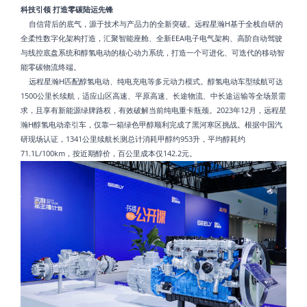
科技引领 打造零碳陆运先锋
自信背后的底气，源于技术与产品力的全新突破。远程星瀚H基于全栈自研的
全柔性数字化架构打造，汇聚智能座舱、全新EEA电子电气架构、高阶自动驾驶
与线控底盘系统和醇氢电动的核心动力系统，打造一个可进化、可迭代的移动智
能零碳物流终端。
远程星瀚H匹配醇氢电动、纯电充电等多元动力模式。醇氢电动车型续航可达
1500公里长续航，适应山区高速、平原高速、长途物流、中长途运输等全场景需
求，且享有新能源绿牌路权，有效破解当前纯电重卡瓶颈。2023年12月，远程星
瀚H醇氢电动牵引车，仅靠一箱绿色甲醇顺利完成了黑河寒区挑战。根据中国汽
研现场认证，1341公里续航长测总计消耗甲醇约953升，平均醇耗约
71.1L/100km，按近期醇价，百公里成本仅142.2元。