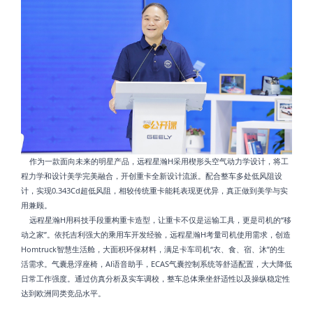
作为一款面向未来的明星产品，远程星瀚H采用楔形头空气动力学设计，将工
程力学和设计美学完美融合，开创重卡全新设计流派。配合整车多处低风阻设
计，实现0.343Cd超低风阻，相较传统重卡能耗表现更优异，真正做到美学与实
用兼顾。
远程星瀚H用科技手段重构重卡造型，让重卡不仅是运输工具，更是司机的“移
动之家”。依托吉利强大的乘用车开发经验，远程星瀚H考量司机使用需求，创造
Homtruck智慧生活舱，大面积环保材料，满足卡车司机“衣、食、宿、沐”的生
活需求。气囊悬浮座椅，AI语音助手，ECAS气囊控制系统等舒适配置，大大降低
日常工作强度。通过仿真分析及实车调校，整车总体乘坐舒适性以及操纵稳定性
达到欧洲同类竞品水平。