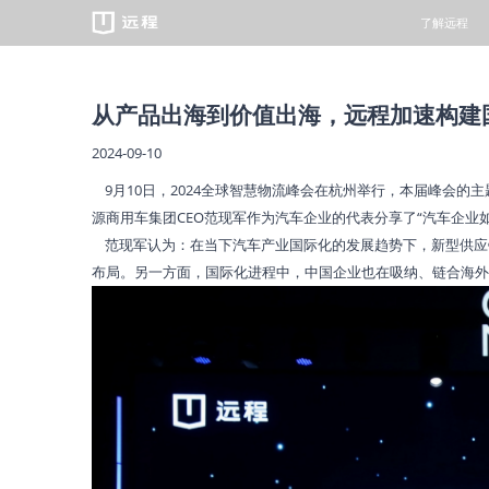
了解远程
重卡
从产品出海到价值出海，远程加速构建
2024-09-10
9月10日，2024全球智慧物流峰会在杭州举行，本届峰会的
源商用车集团CEO范现军作为汽车企业的代表分享了“汽车企业
范现军认为：在当下汽车产业国际化的发展趋势下，新型供应
遇见远程
绿色慧联
预约试驾
服务品牌
新闻中心
万物友好/
经销商查询
维保资料
布局。另一方面，国际化进程中，中国企业也在吸纳、链合海外
智芯科技