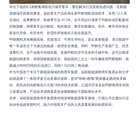
本次下线的8.5米醇氢增程动力城市客车，重在解决行业里程焦虑问题，在新能
源领域开辟新的赛道。该款客车产品应用全新甲醇增程混动技术，采用 12.5 高
压缩比，低摩擦技术，热效率可达 41.5%。在不同运行场景下均能自动匹配最优
控制策略，保障客车运行醇耗、电耗最优，整车性能最佳。此外，整车内外饰全
新迭代升级，在安全性、舒适性和智能化方面全面提升。
甲醇燃料具有燃烧高效、排放清洁、可再生等特点，是众多新能源、清洁能源中
唯一常温常压下为液态的能源，使用安全便捷。同时，甲醇生产来源广泛、经济
体量巨大、全产业链可持续发展。发展甲醇经济不仅有利于碳中和，还可以推进
能源结构变革，保障国家能源安全。假如国内三分之一的车辆使用甲醇燃料，就
能减少8000万吨的石油进口，回收1.32亿吨二氧化碳。
作为中国首个专注于新能源领域的商用车集团，远程新能源商用车集团从创立伊
始就选择了一条技术多元化发展的道路，坚持“纯电+醇氢”两条腿走路的技术路
径，依托吉利在醇氢动力方面18年的技术积累，已成功开发多款甲醇商用车并投
入批量运营，产品技术成熟度及投放规模都处于国际领先水平。
未来，远程新能源商用车集团将持续深耕新能源客车领域，引领公共交通出行迈
向绿色低碳智慧时代，助力中国客车产业跨入高质量发展的崭新阶段。