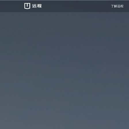
了解远程
重卡
遇见远程
绿色慧联
预约试驾
服务品牌
新闻中心
万物友好/
经销商查询
维保资料
智芯科技