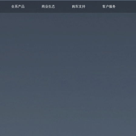
全系产品
商业生态
购车支持
客户服务
轻卡
小微卡
VAN
客车
阳光铭岛
专题活动
1+N模式
金融服务
动力电池回收网点查询