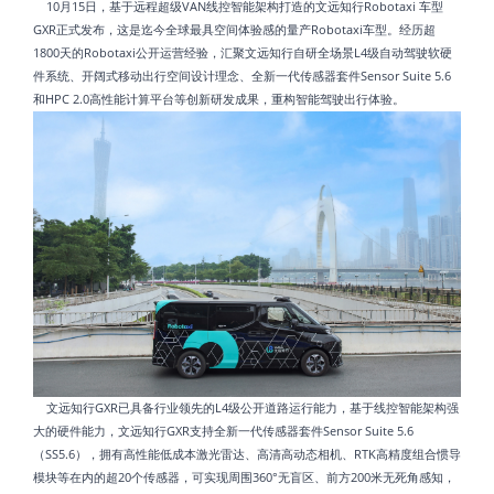
10月15日，基于远程超级VAN线控智能架构打造的文远知行Robotaxi 车型
GXR正式发布，这是迄今全球最具空间体验感的量产Robotaxi车型。经历超
1800天的Robotaxi公开运营经验，汇聚文远知行自研全场景L4级自动驾驶软硬
件系统、开阔式移动出行空间设计理念、全新一代传感器套件Sensor Suite 5.6
和HPC 2.0高性能计算平台等创新研发成果，重构智能驾驶出行体验。
文远知行GXR已具备行业领先的L4级公开道路运行能力，基于线控智能架构强
大的硬件能力，文远知行GXR支持全新一代传感器套件Sensor Suite 5.6
（SS5.6），拥有高性能低成本激光雷达、高清高动态相机、RTK高精度组合惯导
模块等在内的超20个传感器，可实现周围360°无盲区、前方200米无死角感知，