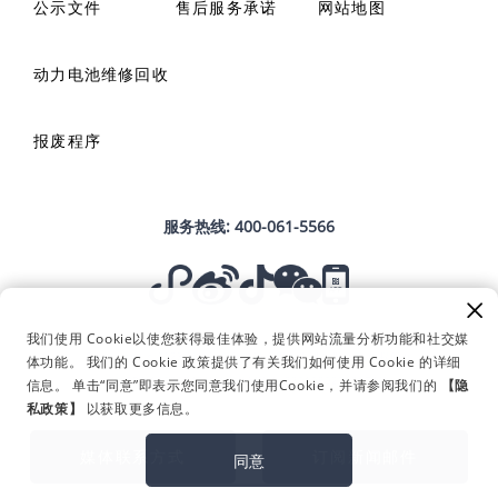
公示文件
售后服务承诺
网站地图
动力电池维修回收
报废程序
服务热线:
400-061-5566
我们使用 Cookie以使您获得最佳体验，提供网站流量分析功能和社交媒
Copyright © 2023 浙江远程新能源商用车集团有限公司 版权所有
体功能。 我们的 Cookie 政策提供了有关我们如何使用 Cookie 的详细
浙ICP备19039342号-1
浙公网安备 33010802012674号
信息。 单击“同意”即表示您同意我们使用Cookie，并请参阅我们的
【隐
合规与商业道德
私政策】
以获取更多信息。
用户协议
媒体联系方式
媒体联系方式
订阅新闻邮件
隐私条款
同意
APP备案信息