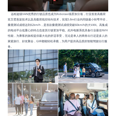
远程超级VAN优秀的行驶品质也成为Robotaxi场景加分项，行业首发高载荷
双叉臂悬架技术以及高载荷线控转向技术，实现5.8m行业内同级最小转弯半径，
麋鹿测试成绩达到62km/h，是首款麋鹿测试成绩突破60km/h的大VAN。高集成
的电动平台低重心的特点也使其行驶更加平稳。此外电驱系统具备行业最佳NVH
性能，为乘客的旅程提供最大化的舒适享受，无论是单人的商务出行还是多人的
家庭旅行、好友聚会，GXR都能轻松承载，为用户提供高品质的智能驾驶出行服
务。