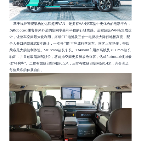
基于线控智能架构的远程超级VAN，还拥有VAN类车型中更优秀的电动平台，
为Robotaxi乘客带来舒适的空间享受和平稳的行驶质感。远程超级VAN高集成设
计，让整车空间最大化利用，搭载CTP电池及三合一电驱极大降低地板高度，配
合大开口的隐藏式B柱设计，一次开门即可完成行李装车、乘客上车动作，带给
乘客最大的便利体验。5018mm超长车长、1340mm车厢净高以及3100mm超长
轴距，并首创取消副驾驶位，将前排空间更多释放给乘客，达成Robotaxi领域最
佳“得房率”。二排有效腿部空间超0.5米，三排有效腿部空间超0.4米，充分满足
每位乘客的伸展自由。