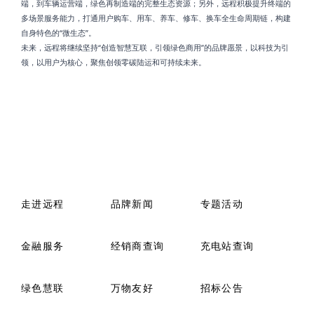
端，到车辆运营端，绿色再制造端的完整生态资源；另外，远程积极提升终端的
多场景服务能力，打通用户购车、用车、养车、修车、换车全生命周期链，构建
自身特色的“微生态”。
未来，远程将继续坚持“创造智慧互联，引领绿色商用”的品牌愿景，以科技为引
领，以用户为核心，聚焦创领零碳陆运和可持续未来。
走进远程
品牌新闻
专题活动
金融服务
经销商查询
充电站查询
绿色慧联
万物友好
招标公告