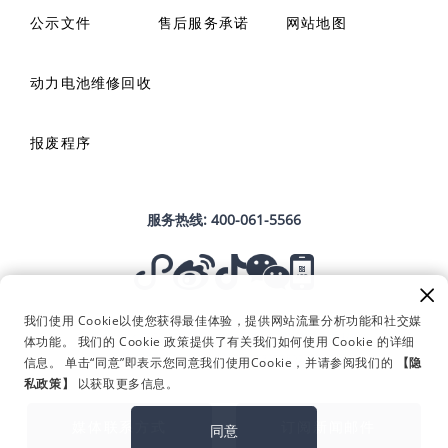
公示文件
售后服务承诺
网站地图
动力电池维修回收
报废程序
服务热线:
400-061-5566
我们使用 Cookie以使您获得最佳体验，提供网站流量分析功能和社交媒
Copyright © 2023 浙江远程新能源商用车集团有限公司 版权所有
体功能。 我们的 Cookie 政策提供了有关我们如何使用 Cookie 的详细
浙ICP备19039342号-1
浙公网安备 33010802012674号
信息。 单击“同意”即表示您同意我们使用Cookie，并请参阅我们的
【隐
合规与商业道德
私政策】
以获取更多信息。
用户协议
媒体联系方式
媒体联系方式
订阅新闻邮件
隐私条款
同意
APP备案信息