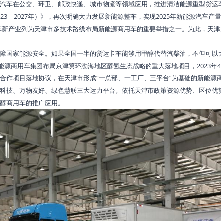
汽车在公交、环卫、邮政快递、城市物流等领域应用，推进清洁能源重型货运车辆
3—2027年）》，再次明确大力发展新能源整车，实现2025年新能源汽车产
”商用车新产业列为天津市多技术路线布局新能源商用车的重要举措之一。为此，天
障国家能源安全。如果全国一半的货运卡车能够用甲醇代替汽柴油，不但可以
程新能源商用车集团布局京津冀环渤海地区醇氢生态战略的重大落地项目，2023年
合作项目落地协议，在天津市形成“一总部、一工厂、三平台”为基础的新能源
科技、万物友好、绿色慧联三大运力平台。依托天津市政策资源优势、区位优
醇商用车的推广应用。