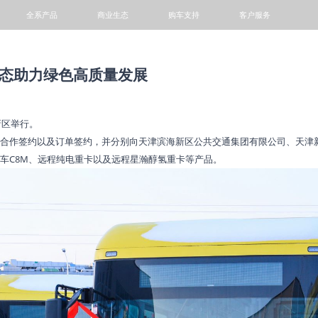
全系产品
商业生态
购车支持
客户服务
轻卡
小微卡
VAN
客车
生态助力绿色高质量发展
新区举行。
合作签约以及订单签约，并分别向天津滨海新区公共交通集团有限公司、天津
车C8M、远程纯电重卡以及远程星瀚醇氢重卡等产品。
阳光铭岛
专题活动
1+N模式
金融服务
动力电池回收网点查询