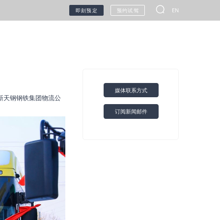
EN
即刻预定
预约试驾
无人车
媒体联系方式
新天钢钢铁集团物流公
订阅新闻邮件
甲醇生态
联系我们
环保信息公开查询