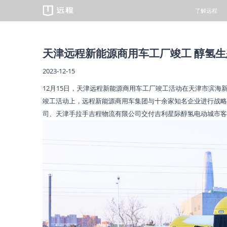
了解远程
重卡
天津远程新能源商用车工厂竣工 醇氢
2023-12-15
12月15日，天津远程新能源商用车工厂竣工活动在天津市滨海
竣工活动上，远程新能源商用车集团与十余家知名企业进行战略
司、天津手拉手吉程物流有限公司交付吉利星际醇氢电动城市客
遇见远程
绿色慧联
预约试驾
服务品牌
新闻中心
万物友好/
经销商查询
维保资料
智芯科技