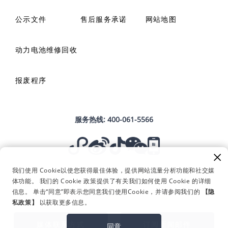
公示文件
售后服务承诺
网站地图
动力电池维修回收
报废程序
服务热线:
400-061-5566
我们使用 Cookie以使您获得最佳体验，提供网站流量分析功能和社交媒
Copyright © 2023 浙江远程新能源商用车集团有限公司 版权所有
体功能。 我们的 Cookie 政策提供了有关我们如何使用 Cookie 的详细
浙ICP备19039342号-1
浙公网安备 33010802012674号
信息。 单击“同意”即表示您同意我们使用Cookie，并请参阅我们的
【隐
合规与商业道德
私政策】
以获取更多信息。
用户协议
媒体联系方式
媒体联系方式
订阅新闻邮件
隐私条款
同意