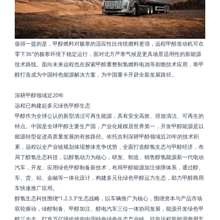
值得一提的是，甲醇燃料对极寒的适应性比传统燃料更强，远程甲醇发动机可在
零下36°的极寒环境下稳定运行，面对北方严寒气候是更具场景适用性的新能源
技术路线。面向未来远程也在探索甲醇重整制氢燃料电池等前瞻技术应用，将甲
醇打造成为中国特色能源解决方案，为中国重卡开辟全新发展路径。
深耕甲醇领域近20年
远程已构建起多元绿色甲醇生态
甲醇作为全球公认的新型清洁可再生能源，具有安全高效、排放清洁、可再生的
特点。中国是全球甲醇主要生产国，产业化规模居世界第一，开发甲醇能源是以
能源转型促进高质量发展的有效路径。依托吉利深耕甲醇领域近20年的技术积
累，远程以全产业链规划体现整体竞争优势，全面打造醇氢生态与甲醇经济，布
局了醇氢生态科技，以醇氢动力为核心，研发、制造、销售醇氢能源新一代电动
汽车，开发、应用绿色甲醇制备新技术，布局甲醇能源加注保障体系，通过醇、
车、货、站、金融等一体化设计，构建多元化绿色甲醇运力生态，助力甲醇商用
车快速推广应用。
醇氢生态科技围绕“1.2.3.3”生态战略，以车辆推广为核心，围绕资本与产品市场
双轮驱动，绿醇制备、甲醇加注、醇电汽车三位一体协同发展，能源开发绿色甲
醇三步走，打造万亿级价值的中国特色绿色生态产业链。目前远程新能源商用车