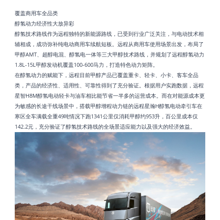
覆盖商用车全品类
醇氢动力经济性大放异彩
醇氢技术路线作为远程独特的新能源路线，已受到行业广泛关注，与电动技术相
辅相成，成功弥补纯电动商用车续航短板。远程从商用车使用场景出发，布局了
甲醇AMT、超醇电混、醇氢电一体等三大甲醇技术路线，并规划了远程醇氢动力
1.8L-15L甲醇发动机覆盖100-600马力，打造特色动力矩阵。
在醇氢动力的赋能下，远程目前甲醇产品已覆盖重卡、轻卡、小卡、客车全品
类，产品的经济性、适用性、可靠性得到了充分验证。根据用户实跑数据，远程
星智H8M醇氢电动轻卡与油车相比能节省一半多的运营成本。而在对能源成本更
为敏感的长途干线场景中，搭载甲醇增程动力链的远程星瀚H醇氢电动牵引车在
寒区全车满载全重49吨情况下跑1341公里仅消耗甲醇约953升，百公里成本仅
142.2元，充分验证了醇氢技术路线的全场景适应能力以及强大的经济效益。