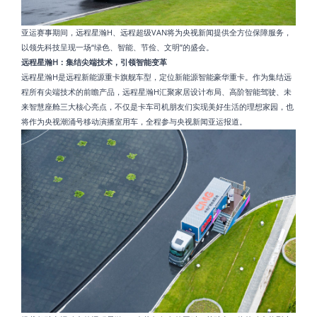
亚运赛事期间，远程星瀚H、远程超级VAN将为央视新闻提供全方位保障服务，
以领先科技呈现一场“绿色、智能、节俭、文明”的盛会。
远程星瀚H：集结尖端技术，引领智能变革
远程星瀚H是远程新能源重卡旗舰车型，定位新能源智能豪华重卡。作为集结远
程所有尖端技术的前瞻产品，远程星瀚H汇聚家居设计布局、高阶智能驾驶、未
来智慧座舱三大核心亮点，不仅是卡车司机朋友们实现美好生活的理想家园，也
将作为央视潮涌号移动演播室用车，全程参与央视新闻亚运报道。