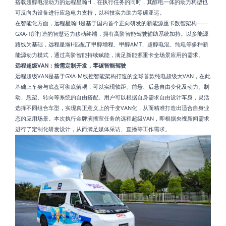
搭载超醇电混动力的远程星瀚H，在执行任务的同时，其醇电一体的动力构型也
可反向为设备进行应急电力支持，以科技实力助力零碳亚运。
在智能化方面，远程星瀚H是基于国内首个正向研发的新能源重卡数智架构——
GXA-T所打造的智慧运力移动终端，拥有高阶智能驾驶辅助系统加持。以多能源
路线为基础，远程星瀚H匹配了甲醇增程、甲醇AMT、超醇电混、纯电等多种新
能源动力模式，通过高阶智能持续赋能，满足新能源重卡全场景应用的需求。
远程超级VAN：按需定制开发，零碳智能驾驶
远程超级VAN是基于GXA-M线控智能架构打造的全球首款纯电超级大VAN，在此
基础上车身与底盘可彻底解耦，可以实现轴距、前悬、后悬自由变化及动力、制
动、悬架、转向等系统的自由搭配。用户可以根据自身需求自由设计车身，灵活
选择不同组合车型，实现真正意义上的千变VAN化，从而精准打造出适合自身业
态的应用场景。本次执行金牌演播室任务的远程超级VAN，即根据央视新闻需求
进行了定制化研发设计，从而满足媒体采访、直播等工作需求。