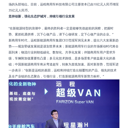
场的头部地位。目前，远程商用车科技有限公司注册资本已由10亿元人民币增至
35亿元人民币。
坚持创新，强化生态护城河，持续引领行业发展
“在新能源转型的浪潮中，最终的胜利者一定是能够凭借超前的洞察，把握时
势、紧抓机遇拼搏，沉下心做产品，潜下心做研发，定下心做产业的企业。”
新商用车时代，远程新能源商用车集团CEO范现军洞见未来，提出六大发展新趋
势——规划零碳发展就是谋划世界未来；新能源商用车行业的市场驱动时代将全
面到来；物流行业则朝低碳化、数智化、共享化发展；伴随商用车用户需求升
级，车辆附加值重要性凸显；多元化技术路线，是多场景客户效益最大化的基
础；中国新能源商用车将从弯道超车，转换为直线加速。面对新形势，范现军进
一步表示：“创新是远程的基因，远程将持续打造出颠覆性的产品、领先的技术
及全产业链的生态聚合，引领行业，打造新能源商用车新势力标杆。”