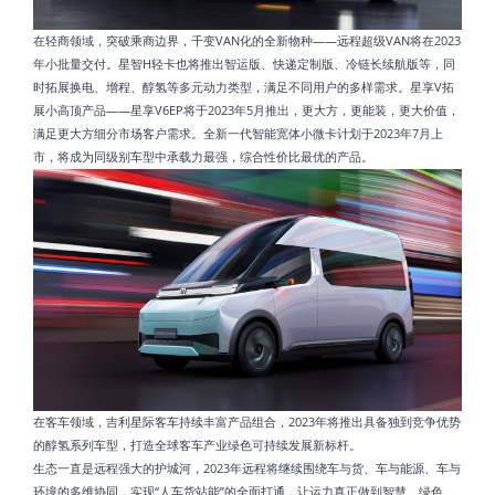
在轻商领域，突破乘商边界，千变VAN化的全新物种——远程超级VAN将在2023
年小批量交付。星智H轻卡也将推出智运版、快递定制版、冷链长续航版等，同
时拓展换电、增程、醇氢等多元动力类型，满足不同用户的多样需求。星享V拓
展小高顶产品——星享V6EP将于2023年5月推出，更大方，更能装，更大价值，
满足更大方细分市场客户需求。全新一代智能宽体小微卡计划于2023年7月上
市，将成为同级别车型中承载力最强，综合性价比最优的产品。
在客车领域，吉利星际客车持续丰富产品组合，2023年将推出具备独到竞争优势
的醇氢系列车型，打造全球客车产业绿色可持续发展新标杆。
生态一直是远程强大的护城河，2023年远程将继续围绕车与货、车与能源、车与
环境的多维协同，实现“人车货站能”的全面打通，让运力真正做到智慧、绿色、