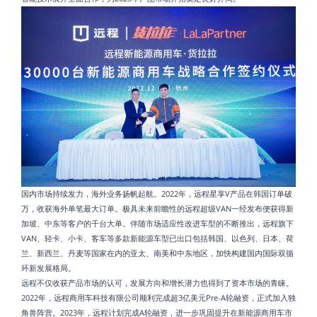
国内市场持续发力，海外业务扬帆起航。2022年，远程星享V产品在韩国订单破
万，收获海外单笔最大订单。极具未来前瞻性的远程超级VAN一经发布便获得新
加坡、中东等客户的千台大单。伴随市场适应性改进车型的不断推出，远程旗下
VAN、轻卡、小卡、客车等多款新能源车型已出口包括韩国、以色列、日本、荷
兰、新西兰、丹麦等国家在内的亚太、南美和中东地区，加快构建国内国际双循
环新发展格局。
远程不仅收获产品市场的认可，发展方向和增长潜力也得到了资本市场的青睐。
2022年，远程商用车科技有限公司顺利完成超3亿美元Pre-A轮融资，正式加入独
角兽阵营。2023年，远程计划完成A轮融资，进一步巩固提升在新能源商用车市