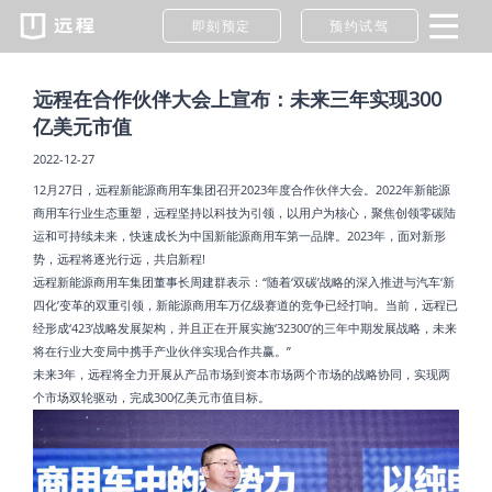
即刻预定
预约试驾
远程在合作伙伴大会上宣布：未来三年实现300
亿美元市值
2022-12-27
12月27日，远程新能源商用车集团召开2023年度合作伙伴大会。2022年新能源
商用车行业生态重塑，远程坚持以科技为引领，以用户为核心，聚焦创领零碳陆
运和可持续未来，快速成长为中国新能源商用车第一品牌。2023年，面对新形
势，远程将逐光行远，共启新程!
远程新能源商用车集团董事长周建群表示：“随着‘双碳’战略的深入推进与汽车‘新
四化’变革的双重引领，新能源商用车万亿级赛道的竞争已经打响。当前，远程已
经形成‘423’战略发展架构，并且正在开展实施‘32300’的三年中期发展战略，未来
将在行业大变局中携手产业伙伴实现合作共赢。”
未来3年，远程将全力开展从产品市场到资本市场两个市场的战略协同，实现两
个市场双轮驱动，完成300亿美元市值目标。