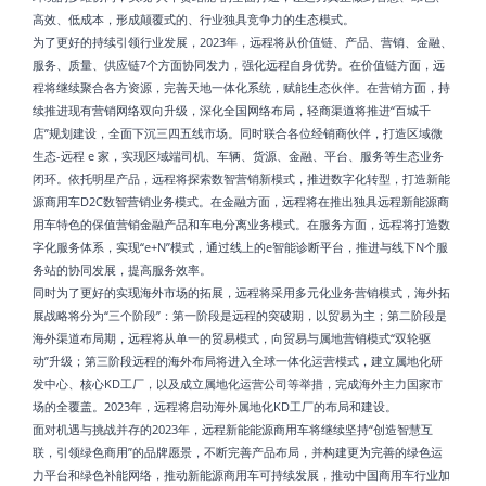
高效、低成本，形成颠覆式的、行业独具竞争力的生态模式。
为了更好的持续引领行业发展，2023年，远程将从价值链、产品、营销、金融、
服务、质量、供应链7个方面协同发力，强化远程自身优势。在价值链方面，远
程将继续聚合各方资源，完善天地一体化系统，赋能生态伙伴。在营销方面，持
续推进现有营销网络双向升级，深化全国网络布局，轻商渠道将推进“百城千
店”规划建设，全面下沉三四五线市场。同时联合各位经销商伙伴，打造区域微
生态-远程 e 家，实现区域端司机、车辆、货源、金融、平台、服务等生态业务
闭环。依托明星产品，远程将探索数智营销新模式，推进数字化转型，打造新能
源商用车D2C数智营销业务模式。在金融方面，远程将在推出独具远程新能源商
用车特色的保值营销金融产品和车电分离业务模式。在服务方面，远程将打造数
字化服务体系，实现“e+N”模式，通过线上的e智能诊断平台，推进与线下N个服
务站的协同发展，提高服务效率。
同时为了更好的实现海外市场的拓展，远程将采用多元化业务营销模式，海外拓
展战略将分为“三个阶段”：第一阶段是远程的突破期，以贸易为主；第二阶段是
海外渠道布局期，远程将从单一的贸易模式，向贸易与属地营销模式“双轮驱
动”升级；第三阶段远程的海外布局将进入全球一体化运营模式，建立属地化研
发中心、核心KD工厂，以及成立属地化运营公司等举措，完成海外主力国家市
场的全覆盖。2023年，远程将启动海外属地化KD工厂的布局和建设。
面对机遇与挑战并存的2023年，远程新能能源商用车将继续坚持“创造智慧互
联，引领绿色商用”的品牌愿景，不断完善产品布局，并构建更为完善的绿色运
力平台和绿色补能网络，推动新能源商用车可持续发展，推动中国商用车行业加