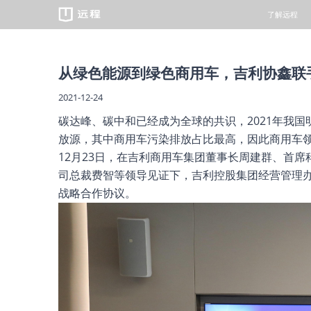
了解远程
重卡
从绿色能源到绿色商用车，吉利协鑫联
2021-12-24
碳达峰、碳中和已经成为全球的共识，2021年我国明
放源，其中商用车污染排放占比最高，因此商用车
12月23日，在吉利商用车集团董事长周建群、首
遇见远程
绿色慧联
预约试驾
服务品牌
新闻中心
万物友好/
经销商查询
维保资料
司总裁费智等领导见证下，吉利控股集团经营管理
战略合作协议。
智芯科技