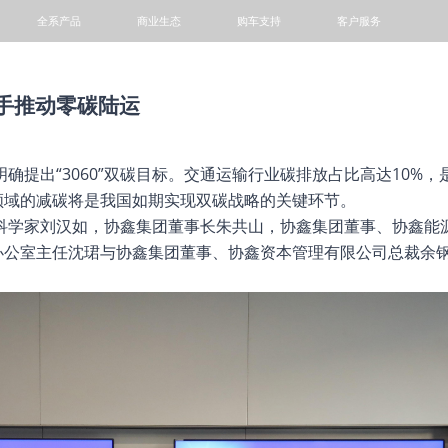
全系产品
商业生态
购车支持
客户服务
轻卡
小微卡
VAN
客车
手推动零碳陆运
确提出“3060”双碳目标。交通运输行业碳排放占比高达10%
领域的减碳将是我国如期实现双碳战略的关键环节。
席科学家刘汉如，协鑫集团董事长朱共山，协鑫集团董事、协鑫能
阳光铭岛
专题活动
1+N模式
金融服务
动力电池回收网点查询
办公室主任沈珺与协鑫集团董事、协鑫资本管理有限公司总裁余