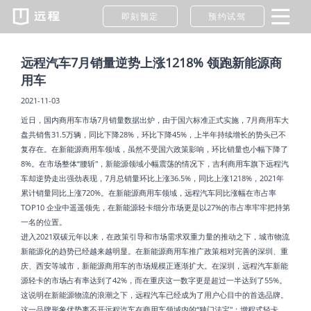
即刻预定
预约试驾
远程汽车7月销量逆势上涨1218% 领跑新能源商
用车
2021-11-03
近日，国内商用车市场7月销量数据出炉，由于国六标准正式实施，7月商用车大
盘共销售31.5万辆，同比下降28%，环比下降45%，上半年持续增长的势头已不
复存在。在新能源商用车领域，虽然不受国六政策影响，环比销量也小幅下降了
8%。在市场整体“腰斩"，新能源领域小幅震荡的情况下，吉利商用车旗下远程汽
车却逆势走出强劲表现，7月总销量环比上涨36.5%，同比上涨1218%，2021年
累计销量同比上涨720%。在新能源商用车领域，远程汽车同比涨幅在市占率
TOP10 企业中遥遥领先，在新能源轻卡细分市场更是以27%的市占率牢牢把持第
一名的位置。
进入2021双碳元年以来，在政策引导和市场需求双重力量的推动之下，城市物流
新能源化的趋势已经越来越明显。在新能源商用车推广政策相对完善的深圳、重
庆、西安等城市，新能源商用车的市场规模正逐渐扩大。在深圳，远程汽车新能
源轻卡的市场占有率达到了42%，而在重庆这一数字更是超过一半达到了55%。
这说明在新能源物流的浪潮之下，远程汽车已经成为了用户心目中的首选品牌。
这一品牌形象优势离不开远程汽车在商用车领域内的“独门法宝"：增程式轻卡