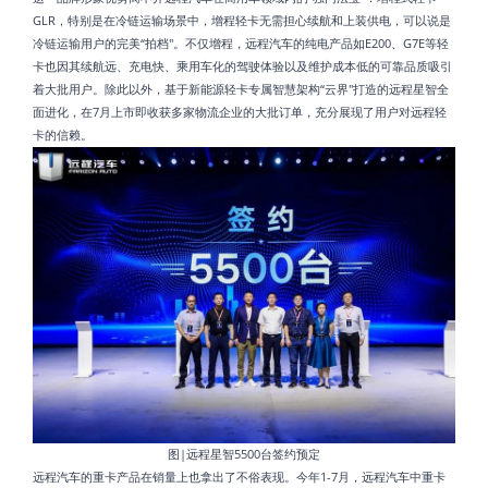
GLR，特别是在冷链运输场景中，增程轻卡无需担心续航和上装供电，可以说是
冷链运输用户的完美“拍档"。不仅增程，远程汽车的纯电产品如E200、G7E等轻
卡也因其续航远、充电快、乘用车化的驾驶体验以及维护成本低的可靠品质吸引
着大批用户。除此以外，基于新能源轻卡专属智慧架构“云界"打造的远程星智全
面进化，在7月上市即收获多家物流企业的大批订单，充分展现了用户对远程轻
卡的信赖。
图|远程星智5500台签约预定
远程汽车的重卡产品在销量上也拿出了不俗表现。今年1-7月，远程汽车中重卡